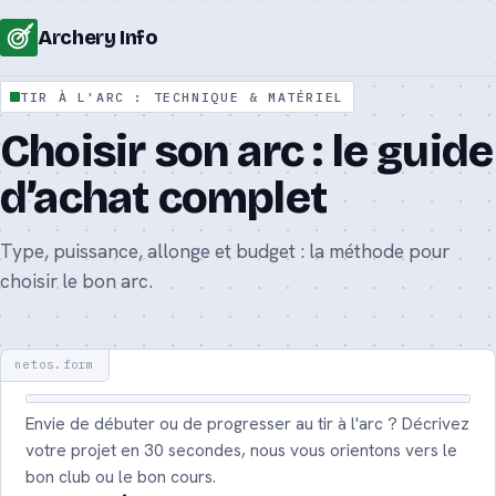
Archery Info
TIR À L'ARC : TECHNIQUE & MATÉRIEL
Technique de tir à l’arc : le guide
Choisir son arc : le guide
complet
d’achat complet
Comment tenir un arc correctement
Type, puissance, allonge et budget : la méthode pour
Matériel de tir à l’arc : l’équipement
choisir le bon arc.
décrypté
Choisir son arc : le guide d’achat complet
Quel arc pour débuter au tir à l’arc ?
Envie de débuter ou de progresser au tir à l'arc ? Décrivez
Arc à poulies ou arc classique : lequel
votre projet en 30 secondes, nous vous orientons vers le
choisir ?
bon club ou le bon cours.