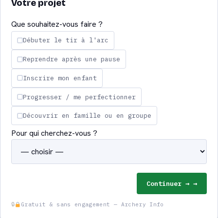
Votre projet
Améliorer sa précision au tir à l’arc
Que souhaitez-vous faire ?
Clubs et cours de tir à l’arc : bien
Débuter le tir à l'arc
débuter accompagné
Reprendre après une pause
Cours de tir à l’arc pour débutant :
Inscrire mon enfant
comment ça se passe
Progresser / me perfectionner
Le tir à l’arc pour enfant : à partir de
Découvrir en famille ou en groupe
quel âge ?
Pour qui cherchez-vous ?
Quiz : quel archer êtes-vous ?
Lexique du tir à l’arc : les termes
essentiels
Continuer →
Gratuit & sans engagement — Archery Info
Contact — Archery Info